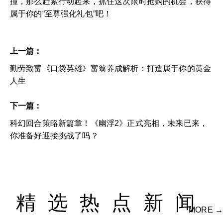
撞，那么赶紧行动起来，抓住这次限时抢购的机会，获得
属于你的“至尊强化礼包”吧！
上一篇：
勤劳致富《口袋英雄》富翁养成解析：打造属于你的黄金
人生
下一篇：
科幻回合策略新篇章！《幽浮2》正式亮相，未来已来，
你准备好迎接挑战了吗？
精选热点新闻
MORE →