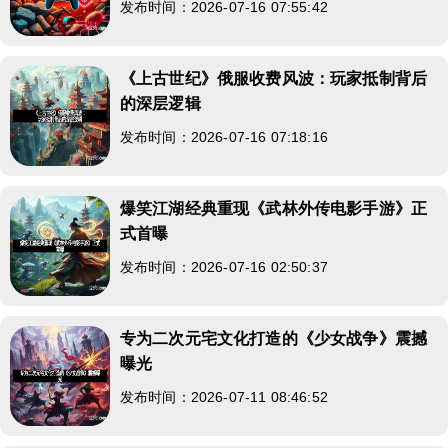
发布时间：2026-07-16 07:55:42
《上古世纪》俄服收费风波：玩家抵制背后
的深层逻辑
发布时间：2026-07-16 07:18:16
爆笑江湖经典重现《武林外传电影手游》正
式首曝
发布时间：2026-07-16 02:50:37
专为二次元宅文化打造的《少女战争》震撼
曝光
发布时间：2026-07-11 08:46:52