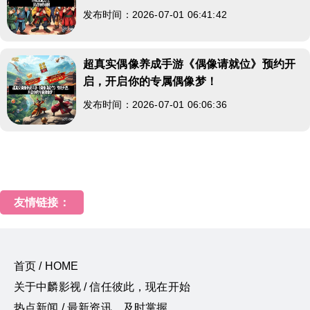
发布时间：2026-07-01 06:41:42
超真实偶像养成手游《偶像请就位》预约开
启，开启你的专属偶像梦！
发布时间：2026-07-01 06:06:36
友情链接：
首页 / HOME
关于中麟影视 / 信任彼此，现在开始
热点新闻 / 最新资讯，及时掌握