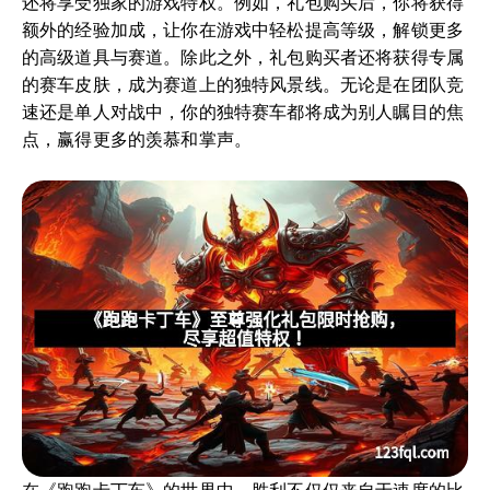
还将享受独家的游戏特权。例如，礼包购买后，你将获得
额外的经验加成，让你在游戏中轻松提高等级，解锁更多
的高级道具与赛道。除此之外，礼包购买者还将获得专属
的赛车皮肤，成为赛道上的独特风景线。无论是在团队竞
速还是单人对战中，你的独特赛车都将成为别人瞩目的焦
点，赢得更多的羡慕和掌声。