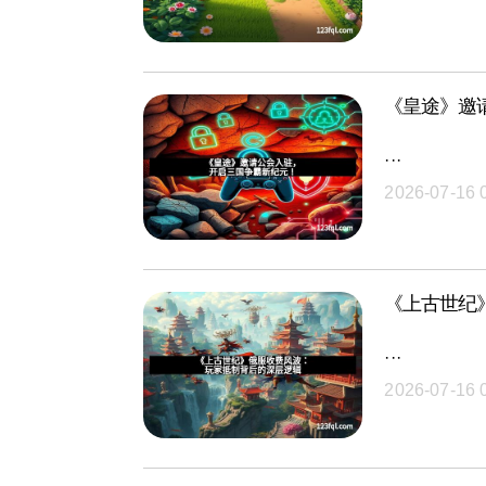
《皇途》邀
···
2026-07-16 
《上古世纪
···
2026-07-16 