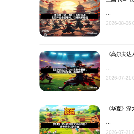
···
2026-08-06 
《高尔夫达
···
2026-07-21 
《华夏》深
···
2026-07-21 