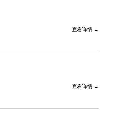
查看详情 →
查看详情 →