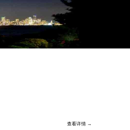
查看详情 →