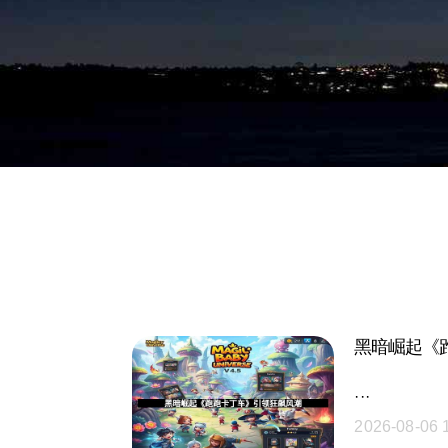
黑暗崛起《
···
2026-08-06 